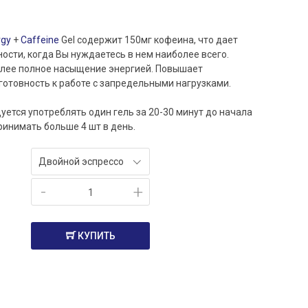
rgy
+
Caffeine
Gel содержит 150мг кофеина, что дает
ости, когда Вы нуждаетесь в нем наиболее всего.
олее полное насыщение энергией. Повышает
готовность к работе с запредельными нагрузками.
уется употреблять один гель за 20-30 минут до начала
ринимать больше 4 шт в день.
Двойной эспрессо
-
+
КУПИТЬ