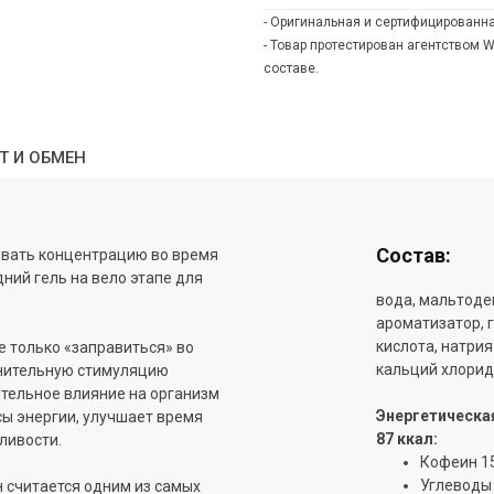
- Оригинальная и сертифицированна
- Товар протестирован агентством 
составе.
Т И ОБМЕН
Состав:
вать концентрацию во время
дний гель на вело этапе для
вода, мальтодек
ароматизатор, 
кислота, натрия
е только «заправиться» во
кальций хлорид,
лнительную стимуляцию
тельное влияние на организм
Энергетическая
сы энергии, улучшает время
87 ккал:
ливости.
Кофеин 1
Углеводы 2
н считается одним из самых