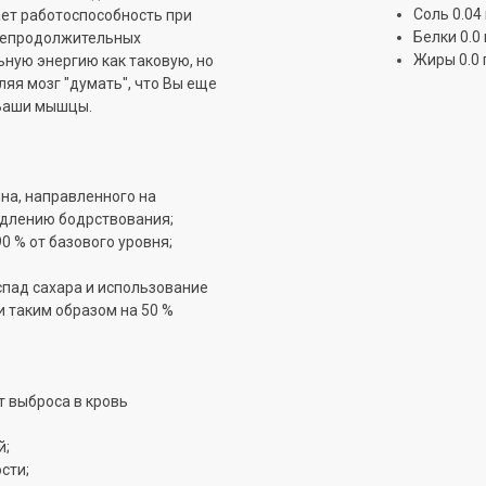
Соль 0.04 
ет работоспособность при
Белки 0.0 
 непродолжительных
Жиры 0.0 
ьную энергию как таковую, но
ляя мозг "думать", что Вы еще
 Ваши мышцы.
на, направленного на
одлению бодрствования;
0 % от базового уровня;
спад сахара и использование
и таким образом на 50 %
т выброса в кровь
й;
сти;