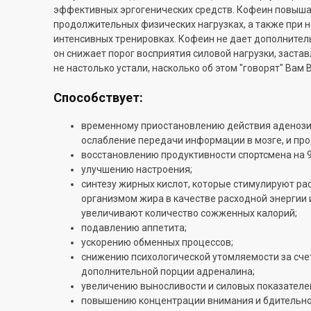
эффективных эргогенических средств. Кофеин повыша
продолжительных физических нагрузках, а также при
интенсивных тренировках. Кофеин не дает дополнител
он снижает порог восприятия силовой нагрузки, застав
не настолько устали, насколько об этом "говорят" Вам
Способствует:
временному приостановлению действия аденози
ослабление передачи информации в мозге, и пр
восстановлению продуктивности спортсмена на 9
улучшению настроения;
синтезу жирных кислот, которые стимулируют ра
организмом жира в качестве расходной энергии 
увеличивают количество сожженных калорий;
подавлению аппетита;
ускорению обменных процессов;
снижению психологической утомляемости за сче
дополнительной порции адреналина;
увеличению выносливости и силовых показателе
повышению концентрации внимания и бдительно