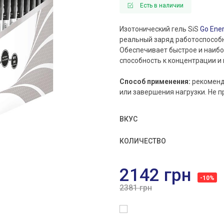
Есть в наличии
Изотонический гель SiS
Go Ene
реальный заряд работоспособн
Обеспечивает быстрое и наиб
способность к концентрации и 
Способ применения:
рекоменд
или завершения нагрузки. Не п
ВКУС
КОЛИЧЕСТВО
2142 грн
-10%
2381 грн