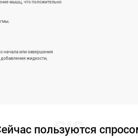
ние мышц, что положительно
агмы;
до начала или завершения
т добавления жидкости,
SIS
Сейчас пользуются спросо