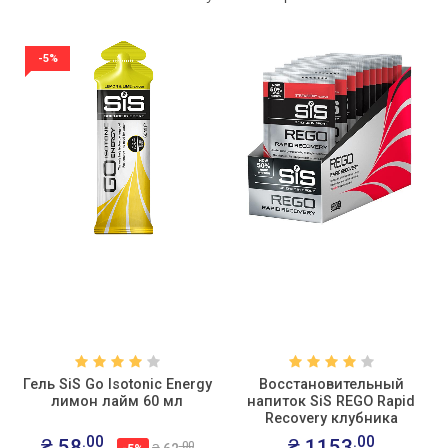
-5%
Гель SiS Go Isotonic Energy
Восстановительный
лимон лайм 60 мл
напиток SiS REGO Rapid
Recovery клубника
(упаковка 18шт)
.00
.00
₴ 58
₴ 1153
.00