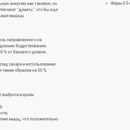
Жиры 0.0 
ьную энергию как таковую, но
ляя мозг "думать", что Вы еще
 Ваши мышцы.
на, направленного на
одлению бодрствования;
0 % от базового уровня;
спад сахара и использование
и таким образом на 50 %
т выброса в кровь
й;
сти;
ние мышц, что положительно