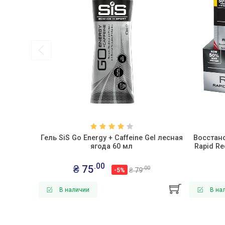
Гель SiS Go Energy + Caffeine Gel лесная
Восстан
ягода 60 мл
Rapid Re
.00
₴ 75
.00
₴ 79
-5%
В наличии
В на