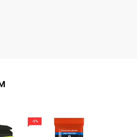
м
-5%
-5%