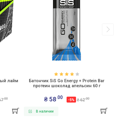
вый лайм
Батончик SiS Go Energy + Protein Bar
Высоко
протеин шоколад апельсин 60 г
Fuel
.00
₴ 58
₴
.00
.00
67
₴ 62
-5%
В наличии
В н