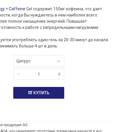
rgy
+
Caffeine
Gel содержит 150мг кофеина, что дает
ости, когда Вы нуждаетесь в нем наиболее всего.
олее полное насыщение энергией. Повышает
готовность к работе с запредельными нагрузками.
уется употреблять один гель за 20-30 минут до начала
ринимать больше 4 шт в день.
Цитрус
-
+
КУПИТЬ
я продукция SiS.
WADA, что гарантирует отсутствие допинговых веществ в его