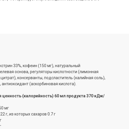
стрин 33%, кофеин (150 мг), натуральный
гелевая основа, регуляторы кислотности (лимонная
 цитрат), консерванты, подсластитель (калийная соль),
 антиоксидант (аскорбиновая кислота).
 ценность (калорийность) 60 мл продукта 370 кДж/
50 мг
2 г, из которых сахаров 0.7 г
г
г