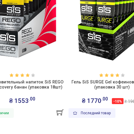
овительный напиток SiS REGO
Гель SiS SURGE Gel кофеино
covery банан (упаковка 18шт)
(упаковка 30 шт)
.00
.00
₴ 1553
₴ 1770
₴ 19
-10%
личии
Последний товар