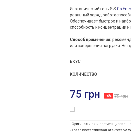
Изотонический гель SiS
Go Ene
реальный заряд работоспособн
Обеспечивает быстрое и наиб
способность к концентрации и 
Способ применения:
рекоменд
или завершения нагрузки. Не п
ВКУС
КОЛИЧЕСТВО
75 грн
79 грн
-4%
- Оригинальная и сертифицированна
- Товар протестирован агентством 