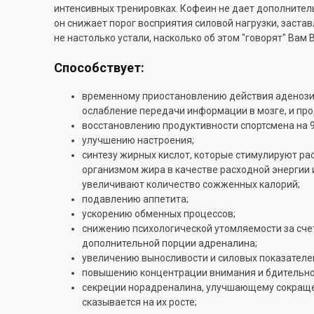
интенсивных тренировках. Кофеин не дает дополнител
он снижает порог восприятия силовой нагрузки, застав
не настолько устали, насколько об этом "говорят" Вам
Способствует:
временному приостановлению действия аденози
ослабление передачи информации в мозге, и пр
восстановлению продуктивности спортсмена на 9
улучшению настроения;
синтезу жирных кислот, которые стимулируют ра
организмом жира в качестве расходной энергии 
увеличивают количество сожженных калорий;
подавлению аппетита;
ускорению обменных процессов;
снижению психологической утомляемости за сче
дополнительной порции адреналина;
увеличению выносливости и силовых показателе
повышению концентрации внимания и бдительно
секреции норадреналина, улучшающему сокраще
сказывается на их росте;