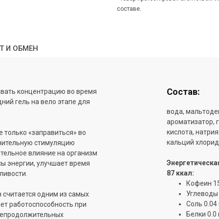
составе.
Т И ОБМЕН
Состав:
вать концентрацию во время
дний гель на вело этапе для
вода, мальтодек
ароматизатор, 
кислота, натрия
е только «заправиться» во
кальций хлорид,
лнительную стимуляцию
тельное влияние на организм
Энергетическая
сы энергии, улучшает время
87 ккал:
ливости.
Кофеин 1
Углеводы 2
н считается одним из самых
Соль 0.04 
ет работоспособность при
Белки 0.0 
 непродолжительных